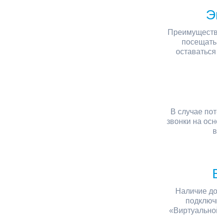
Э
Преимущества
посещать 
оставаться
В случае по
звонки на ос
в
Наличие до
подключи
«Виртуальной