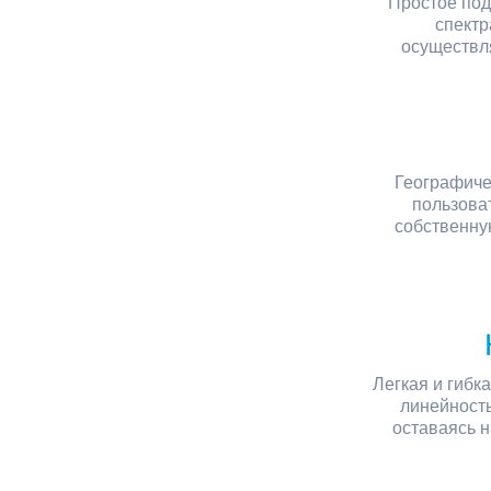
Простое под
спектр
осуществля
Географиче
пользова
собственну
Легкая и гибк
линейность
оставаясь н