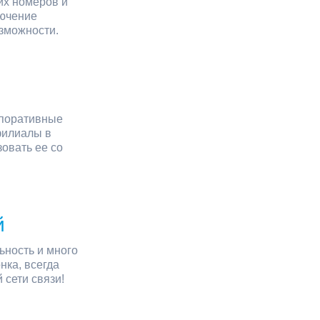
их номеров и
лючение
озможности.
рпоративные
филиалы в
овать ее со
й
ьность и много
нка, всегда
 сети связи!