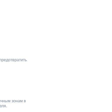
предотвратить
ичным зонам в
еля.